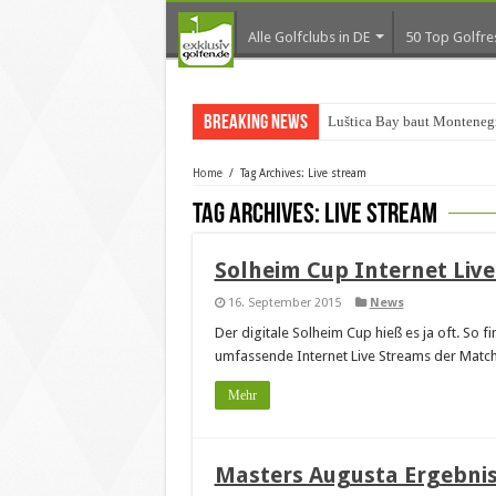
Alle Golfclubs in DE
50 Top Golfre
Breaking News
Luštica Bay baut Montenegr
Home
/
Tag Archives: Live stream
Tag Archives:
Live stream
Solheim Cup Internet Liv
16. September 2015
News
Der digitale Solheim Cup hieß es ja oft. So 
umfassende Internet Live Streams der Match
Mehr
Masters Augusta Ergebnis