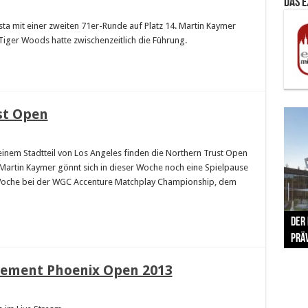
Das 
ta mit einer zweiten 71er-Runde auf Platz 14. Martin Kaymer
 Tiger Woods hatte zwischenzeitlich die Führung.
st Open
, einem Stadtteil von Los Angeles finden die Northern Trust Open
. Martin Kaymer gönnt sich in dieser Woche noch eine Spielpause
e Woche bei der WGC Accenture Matchplay Championship, dem
The 
Der
Lušt
Vom 
Clar
trad
Prä
Com
schr
ber
Her
ement Phoenix Open 2013