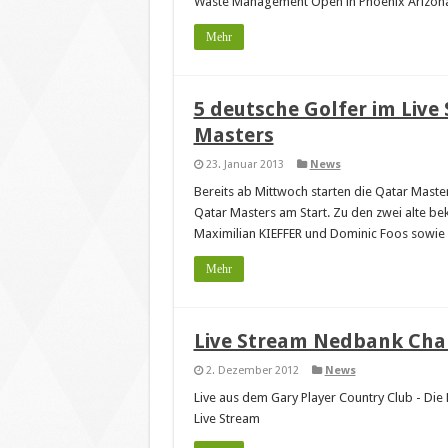
Waste Management Open in Phoenix Arizona 
Mehr
5 deutsche Golfer im Liv
Masters
23. Januar 2013
News
Bereits ab Mittwoch starten die Qatar Maste
Qatar Masters am Start. Zu den zwei alte b
Maximilian KIEFFER und Dominic Foos sowie i
Mehr
Live Stream Nedbank Chal
2. Dezember 2012
News
Live aus dem Gary Player Country Club - Di
Live Stream