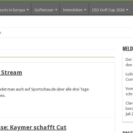
sorts in Europa
Golfwissen
Immobilien
CEO Golf Cup 2026
os erste Golf
Meld
Der 
den 
e Stream
Lušt
Comm
Vom 
findet man auch auf Sportschau.de über alle drei Tage
schr
es.
Clar
ber
Juli
se: Kaymer schafft Cut