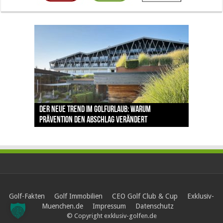
The Open 2026 in Royal Birkdale: Warum der
Der neue Trend im Golfurlaub: Warum
Luštica Bay baut Montenegros erste Golf-
Vom 85. Platz zur Claret Jug: Neuseeländer
Claret Jug: Warum Scottie Scheffler die
traditionsreiche Linksplatz zu den größten
Prävention den Abschlag verändert
Community weiter aus
schreibt bei The Open Geschichte
berühmteste Golftrophäe zurückgeben muss
Herausforderungen im Golfsport zählt
Golf-Fakten
Golf Immobilien
CEO Golf Club & Cup
Exklusiv-
Muenchen.de
Impressum
Datenschutz
© Copyright exklusiv-golfen.de