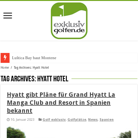
Luštica Bay baut Montenegros er
Home
/
Tag Archives: Hyatt Hotel
Tag Archives:
Hyatt Hotel
Hyatt gibt Pläne für Grand Hyatt La
Manga Club and Resort in Spanien
bekannt
10. Januar 2023
Golf exklusiv
,
Golfplätze
,
News
,
Spanien