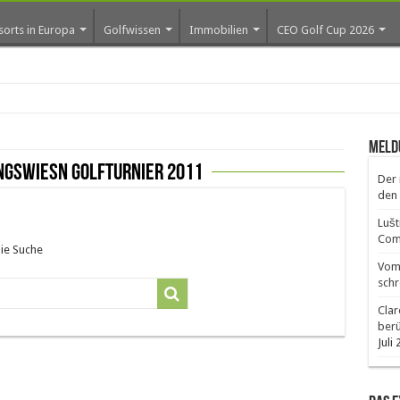
sorts in Europa
Golfwissen
Immobilien
CEO Golf Cup 2026
ros
Meld
ngswiesn golfturnier 2011
Der 
den 
Lušt
Comm
die Suche
Vom 
schr
Clar
ber
Juli