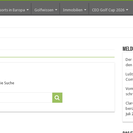
sorts in Europa
Golfwissen
Immobilien
CEO Golf Cup 2026
ros
Meld
Der 
den 
Lušt
Comm
die Suche
Vom 
schr
Clar
ber
Juli