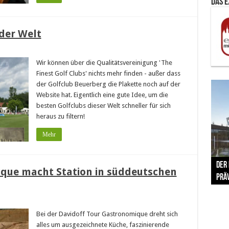
Das 
der Welt
Wir können über die Qualitätsvereinigung 'The
Finest Golf Clubs' nichts mehr finden - außer dass
der Golfclub Beuerberg die Plakette noch auf der
Website hat. Eigentlich eine gute Idee, um die
besten Golfclubs dieser Welt schneller für sich
heraus zu filtern!
Mehr
The 
Der
Lušt
Vom 
Clar
trad
que macht Station in süddeutschen
Prä
Com
schr
ber
Her
Bei der Davidoff Tour Gastronomique dreht sich
alles um ausgezeichnete Küche, faszinierende