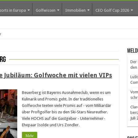
sorts in Europa
Golfwissen
Immobilien
CEO Golf Cup 2026
os erste Gol
Meld
rg
Der 
den 
e Jubiläum: Golfwoche mit vielen VIPs
Lušt
Comm
Vom 
Beuerberg ist Bayerns Ausnahmeclub, wenn es um
schr
Kulinarik und Promis geht. In der traditionelles
Golfwoche teeten viele Promis auf - vom Milliardär
Clar
über Profigolfer bis zu den Ski-Stars Neureuther.
ber
Juli
Viele HOCHS auf die Gastgeber - Unternehmer-
Ehepaar Isolde und Urs Zondler.
Mehr