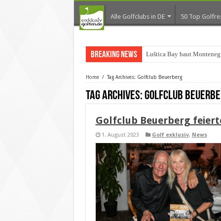
Alle Golfclubs in DE
50 Top Golfre
Breaking News
Luštica Bay baut Montenegr
Home
/
Tag Archives: Golfclub Beuerberg
Tag Archives:
Golfclub Beuerbe
Golfclub Beuerberg feiert
1. August 2023
Golf exklusiv
,
News