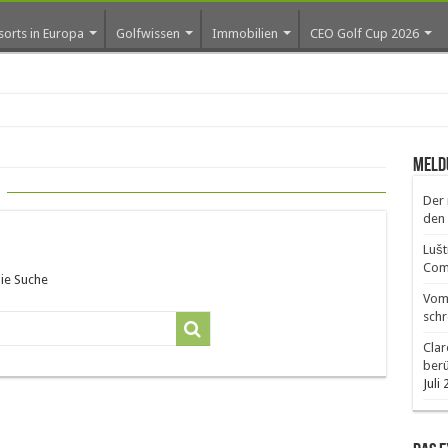
sorts in Europa
Golfwissen
Immobilien
CEO Golf Cup 2026
os er
Meld
Der 
den 
Lušt
Comm
die Suche
Vom 
schr
Clar
ber
Juli