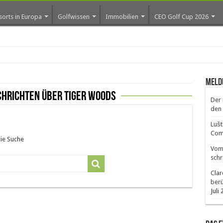
sorts in Europa
Golfwissen
Immobilien
CEO Golf Cup 2026
ro
Meld
chrichten über Tiger Woods
Der 
den 
Lušt
Comm
die Suche
Vom 
schr
Clar
ber
Juli