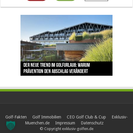
The Open 2026 in Royal Birkdale: Warum der
Der neue Trend im Golfurlaub: Warum
Luštica Bay baut Montenegros erste Golf-
Vom 85. Platz zur Claret Jug: Neuseeländer
Claret Jug: Warum Scottie Scheffler die
traditionsreiche Linksplatz zu den größten
Prävention den Abschlag verändert
Community weiter aus
schreibt bei The Open Geschichte
berühmteste Golftrophäe zurückgeben muss
Herausforderungen im Golfsport zählt
Golf-Fakten
Golf Immobilien
CEO Golf Club & Cup
Exklusiv-
Muenchen.de
Impressum
Datenschutz
© Copyright exklusiv-golfen.de