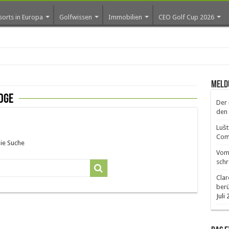
sorts in Europa
Golfwissen
Immobilien
CEO Golf Cup 2026
ro
Meld
odge
Der 
den 
Lušt
Comm
die Suche
Vom 
schr
Clar
ber
Juli