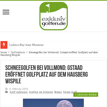
Luštica Bay baut Montenegros ers
Home
/
Golf exklusiv
/
Schneegolfen bei Vollmond: Gstaad eröffnet Golfplatz auf dem
Hausberg Wispile
Schneegolfen bei Vollmond: Gstaad
eröffnet Golfplatz auf dem Hausberg
Wispile
6. Februar 2010
Golf exklusiv
,
Golfen im Schnee
,
News
,
Snow-Golf
» nächster Artikel