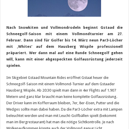
Nach Snowkiten und Vollmondrodeln beginnt Gstaad die
Schneegolf-Saison mit einem Vollmondturnier am 27.
Februar. Dann sind für Golfer bis 14. März neun Par3-Löcher
mit ‚Whites‘ auf dem Hausberg Wispile professionell
präpariert. Wer dann mal auf eine Runde Schneegolf gehen
will, kann mit einer abgespeckten Golfausrüstung jederzeit
spielen.
Im Skigebiet Gstaad Mountain Rides eröffnet Gstaat heuer die
Schneegolf-Saison mit einem Vollmond-Turnier auf dem Gstaader
Hausberg Wispile. Ab 20:30 spielt man dann in 4er Flights auf 1.907
Metern und ganz klar braucht man keine komplette Golfausrüstung.
Der Driver kann im Kofferraum bleiben, 7er, 8er-Eisen, Putter und die
Wedges sollte man dabei haben. Da die Par3-Löcher extra mit Lampen
beleuchtet werden und man mit Leucht-Golfbällen spielt (bekommt
man im Bergrestaurant) hat man die nötige Sichtkontrolle. Je nach
Wolkenaufkommen könnte auch der Vollmond genug Licht