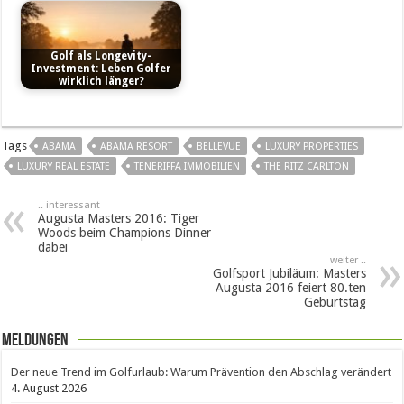
Golf als Longevity-
Investment: Leben Golfer
wirklich länger?
Tags
ABAMA
ABAMA RESORT
BELLEVUE
LUXURY PROPERTIES
LUXURY REAL ESTATE
TENERIFFA IMMOBILIEN
THE RITZ CARLTON
.. interessant
Augusta Masters 2016: Tiger
Woods beim Champions Dinner
dabei
weiter ..
Golfsport Jubiläum: Masters
Augusta 2016 feiert 80.ten
Geburtstag
Meldungen
Der neue Trend im Golfurlaub: Warum Prävention den Abschlag verändert
4. August 2026