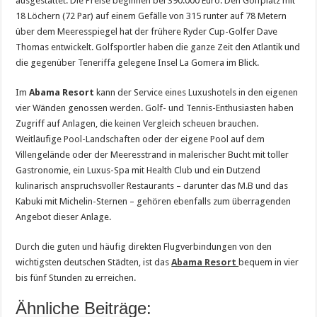
ausgestattet. Die Preise beginnen bei 390.000 Euro. Den Golfplatz mit
18 Löchern (72 Par) auf einem Gefälle von 315 runter auf 78 Metern
über dem Meeresspiegel hat der frühere Ryder Cup-Golfer Dave
Thomas entwickelt. Golfsportler haben die ganze Zeit den Atlantik und
die gegenüber Teneriffa gelegene Insel La Gomera im Blick.
Im
Abama Resort
kann der Service eines Luxushotels in den eigenen
vier Wänden genossen werden. Golf- und Tennis-Enthusiasten haben
Zugriff auf Anlagen, die keinen Vergleich scheuen brauchen.
Weitläufige Pool-Landschaften oder der eigene Pool auf dem
Villengelände oder der Meeresstrand in malerischer Bucht mit toller
Gastronomie, ein Luxus-Spa mit Health Club und ein Dutzend
kulinarisch anspruchsvoller Restaurants – darunter das M.B und das
Kabuki mit Michelin-Sternen – gehören ebenfalls zum überragenden
Angebot dieser Anlage.
Durch die guten und häufig direkten Flugverbindungen von den
wichtigsten deutschen Städten, ist das
Abama Resort
bequem in vier
bis fünf Stunden zu erreichen.
Ähnliche Beiträge: