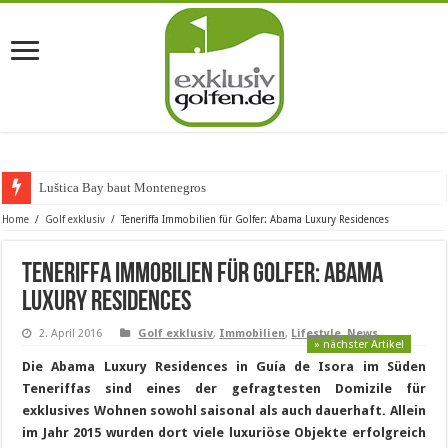
Luštica Bay baut Montenegros erste Golf
Home
/
Golf exklusiv
/
Teneriffa Immobilien für Golfer: Abama Luxury Residences
Teneriffa Immobilien für Golfer: Abama
Luxury Residences
2. April 2016
Golf exklusiv
,
Immobilien
,
Lifestyle
,
News
» nächster Artikel
Die Abama Luxury Residences in Guía de Isora im Süden
Teneriffas sind eines der gefragtesten Domizile für
exklusives Wohnen sowohl saisonal als auch dauerhaft. Allein
im Jahr 2015 wurden dort viele luxuriöse Objekte erfolgreich