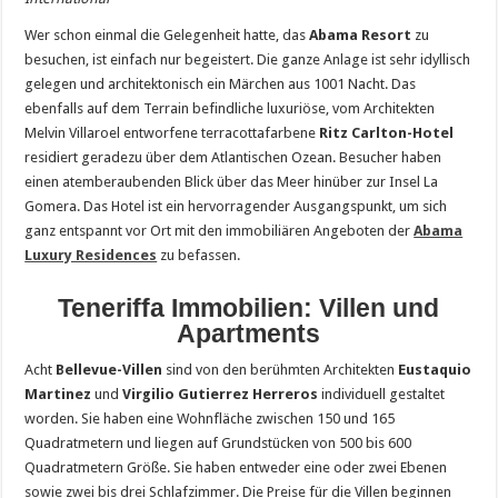
Wer schon einmal die Gelegenheit hatte, das
Abama Resort
zu
besuchen, ist einfach nur begeistert. Die ganze Anlage ist sehr idyllisch
gelegen und architektonisch ein Märchen aus 1001 Nacht. Das
ebenfalls auf dem Terrain befindliche luxuriöse, vom Architekten
Melvin Villaroel entworfene terracottafarbene
Ritz Carlton-Hotel
residiert geradezu über dem Atlantischen Ozean. Besucher haben
einen atemberaubenden Blick über das Meer hinüber zur Insel La
Gomera. Das Hotel ist ein hervorragender Ausgangspunkt, um sich
ganz entspannt vor Ort mit den immobiliären Angeboten der
Abama
Luxury Residences
zu befassen.
Teneriffa Immobilien: Villen und
Apartments
Acht
Bellevue-Villen
sind von den berühmten Architekten
Eustaquio
Martinez
und
Virgilio Gutierrez Herreros
individuell gestaltet
worden. Sie haben eine Wohnfläche zwischen 150 und 165
Quadratmetern und liegen auf Grundstücken von 500 bis 600
Quadratmetern Größe. Sie haben entweder eine oder zwei Ebenen
sowie zwei bis drei Schlafzimmer. Die Preise für die Villen beginnen