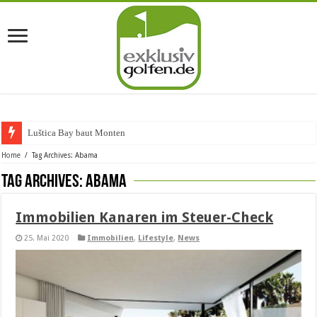
Luštica Bay baut Montenegros erst
Home
/
Tag Archives: Abama
Tag Archives:
Abama
Immobilien Kanaren im Steuer-Check
25. Mai 2020
Immobilien
,
Lifestyle
,
News