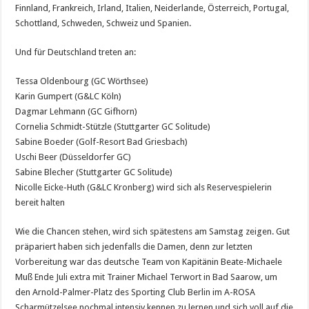
Finnland, Frankreich, Irland, Italien, Neiderlande, Österreich, Portugal,
Schottland, Schweden, Schweiz und Spanien.
Und für Deutschland treten an:
Tessa Oldenbourg (GC Wörthsee)
Karin Gumpert (G&LC Köln)
Dagmar Lehmann (GC Gifhorn)
Cornelia Schmidt-Stützle (Stuttgarter GC Solitude)
Sabine Boeder (Golf-Resort Bad Griesbach)
Uschi Beer (Düsseldorfer GC)
Sabine Blecher (Stuttgarter GC Solitude)
Nicolle Eicke-Huth (G&LC Kronberg) wird sich als Reservespielerin
bereit halten
Wie die Chancen stehen, wird sich spätestens am Samstag zeigen. Gut
präpariert haben sich jedenfalls die Damen, denn zur letzten
Vorbereitung war das deutsche Team von Kapitänin Beate-Michaele
Muß Ende Juli extra mit Trainer Michael Terwort in Bad Saarow, um
den Arnold-Palmer-Platz des Sporting Club Berlin im A-ROSA
Scharmützelsee nochmal intensiv kennen zu lernen und sich voll auf die