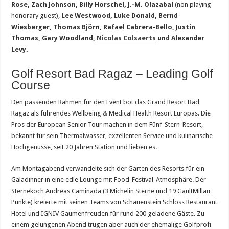
Rose, Zach Johnson, Billy Horschel,
J.-M. Olazabal
(non playing
honorary guest),
Lee Westwood, Luke Donald, Bernd
Wiesberger, Thomas Björn, Rafael Cabrera-Bello, Justin
Thomas, Gary Woodland,
Nicolas Colsaerts
und Alexander
Levy.
Golf Resort Bad Ragaz – Leading Golf
Course
Den passenden Rahmen für den Event bot das Grand Resort Bad
Ragaz als führendes Wellbeing & Medical Health Resort Europas. Die
Pros der European Senior Tour machen in dem Fünf-Stern-Resort,
bekannt für sein Thermalwasser, exzellenten Service und kulinarische
Hochgenüsse, seit 20 Jahren Station und lieben es.
Am Montagabend verwandelte sich der Garten des Resorts für ein
Galadinner in eine edle Lounge mit Food-Festival-Atmosphäre. Der
Sternekoch Andreas Caminada (3 Michelin Sterne und 19 GaultMillau
Punkte) kreierte mit seinen Teams von Schauenstein Schloss Restaurant
Hotel und IGNIV Gaumenfreuden für rund 200 geladene Gäste. Zu
einem gelungenen Abend trugen aber auch der ehemalige Golfprofi