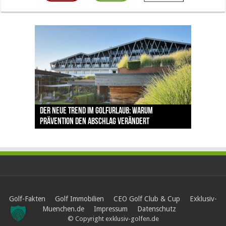
The Open 2026 in Royal Birkdale: Warum der
Der neue Trend im Golfurlaub: Warum
Luštica Bay baut Montenegros erste Golf-
Vom 85. Platz zur Claret Jug: Neuseeländer
Claret Jug: Warum Scottie Scheffler die
traditionsreiche Linksplatz zu den größten
Prävention den Abschlag verändert
Community weiter aus
schreibt bei The Open Geschichte
berühmteste Golftrophäe zurückgeben muss
Herausforderungen im Golfsport zählt
Golf-Fakten
Golf Immobilien
CEO Golf Club & Cup
Exklusiv-
Muenchen.de
Impressum
Datenschutz
© Copyright exklusiv-golfen.de