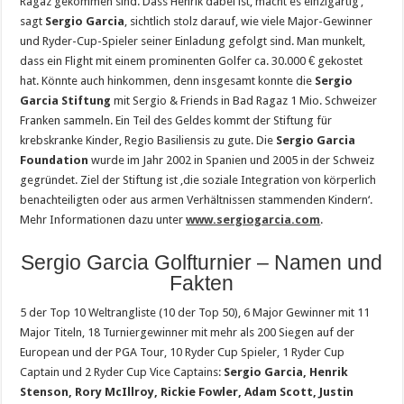
Ragaz gekommen sind. Dass Henrik dabei ist, macht es einzigartig‘,
sagt
Sergio Garcia
, sichtlich stolz darauf, wie viele Major-Gewinner
und Ryder-Cup-Spieler seiner Einladung gefolgt sind. Man munkelt,
dass ein Flight mit einem prominenten Golfer ca. 30.000 € gekostet
hat. Könnte auch hinkommen, denn insgesamt konnte die
Sergio
Garcia Stiftung
mit Sergio & Friends in Bad Ragaz 1 Mio. Schweizer
Franken sammeln. Ein Teil des Geldes kommt der Stiftung für
krebskranke Kinder, Regio Basiliensis zu gute. Die
Sergio Garcia
Foundation
wurde im Jahr 2002 in Spanien und 2005 in der Schweiz
gegründet. Ziel der Stiftung ist ‚die soziale Integration von körperlich
benachteiligten oder aus armen Verhältnissen stammenden Kindern‘.
Mehr Informationen dazu unter
www.sergiogarcia.com
.
Sergio Garcia Golfturnier – Namen und
Fakten
5 der Top 10 Weltrangliste (10 der Top 50), 6 Major Gewinner mit 11
Major Titeln, 18 Turniergewinner mit mehr als 200 Siegen auf der
European und der PGA Tour, 10 Ryder Cup Spieler, 1 Ryder Cup
Captain und 2 Ryder Cup Vice Captains:
Sergio Garcia, Henrik
Stenson, Rory McIllroy, Rickie Fowler, Adam Scott, Justin