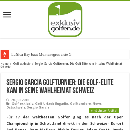
Luštica Bay baut Montenegros erste Golf-Communi
Home
/
Golf exklusiv
/
Sergio Garcia Golfturnier: Die Golf-Elite kam in seine Wahlheimat
Schweiz
Sergio Garcia Golfturnier: Die Golf-Elite
kam in seine Wahlheimat Schweiz
20. Juli 2016
Golf exklusiv
,
Golf Urlaub Engadin
,
Golfturniere
,
News
,
Ostschweiz
,
Sergio Garcia
» nächster Artikel
Für 17 der weltbesten Golfer ging es nach der Open
Championship in Schottland direkt in den Schweizer Kurort
Bad Ragaz. Rory McIlroy, Rickie Fowler, Adam Scott, Justin