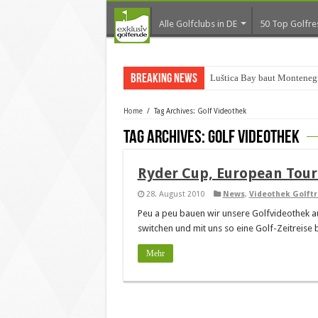
Alle Golfclubs in DE
50 Top Golfre
Breaking News
Luštica Bay baut Montenegr
Home
/
Tag Archives: Golf Videothek
Tag Archives:
Golf Videothek
Ryder Cup, European Tour
28. August 2010
News
,
Videothek Golftr
Peu a peu bauen wir unsere Golfvideothek 
switchen und mit uns so eine Golf-Zeitreise 
Mehr