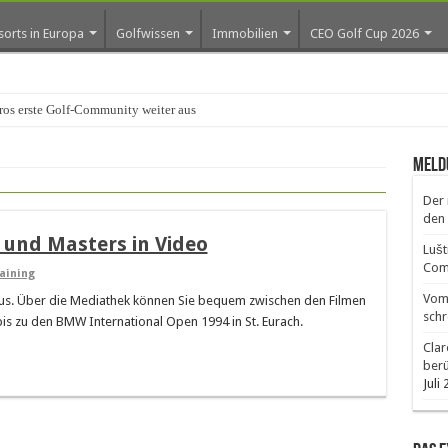
sorts in Europa
Golfwissen
Immobilien
CEO Golf Cup 2026
os erste Golf-Community weiter aus
Meld
Der 
den 
 und Masters in Video
Lušt
Comm
aining
Vom 
aus. Über die Mediathek können Sie bequem zwischen den Filmen
schr
bis zu den BMW International Open 1994 in St. Eurach.
Clar
ber
Juli