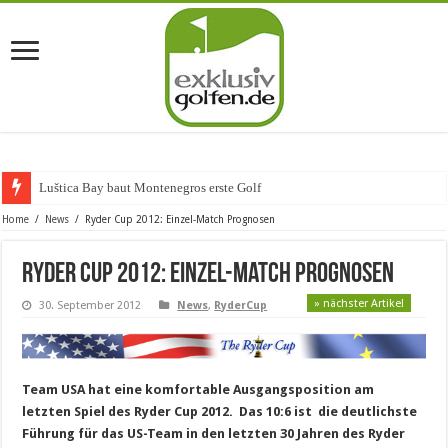
Luštica Bay baut Montenegros erste Golf-Communit
Home
/
News
/
Ryder Cup 2012: Einzel-Match Prognosen
Ryder Cup 2012: Einzel-Match Prognosen
» nächster Artikel
30. September 2012
News
,
RyderCup
Team USA hat eine komfortable Ausgangsposition am
letzten Spiel des Ryder Cup 2012.
Das 10:6 ist die deutlichste
Führung für das US-Team in den letzten 30 Jahren des Ryder