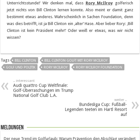
Unterrichtsstunde!‘ Wir denken mal, dass
Rory McIlroy
golferisch
jetzt nichts von Bill Clinton lernen konnte. Also meint er damit ganz
bestimmt etwas anderes. Wahrscheinlich in Sachen Foundation, denn
was dies betrifft, ist ja Bill Clinton ein ‚alter‘ Hase. Aber lieber Rory: ‚Bill
Clinton ist kein Präsident mehr!‘ Oder weiß er etwas, was wir nicht
wissen?
Tags
BILL CLINTON
BILL CLINTON GOLFT MIT RORY MCILROY
GOLF UND POLITIK
RORY MCILROY
RORY MCILROY FOUNDATION
.. interessant
Audi quattro Cup Weltfinale:
Golf-Überraschungen im Trump
National Golf Club L.A.
weiter ..
Bundesliga Cup: Fußball-
Legenden teeten im Hartl Resort
auf
Meldungen
Der neue Trend im Golfurlaub: Warum Prävention den Abschlag verändert