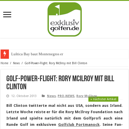
Luštica Bay baut Montenegros erste Gol
Home
/
News
/
Golf-Power-Flight: Rory McIlroy mit Bill Clinton
Golf-Power-Flight: Rory McIlroy mit Bill
Clinton
12. Oktober 2013
News
,
PRO-NEWS
,
Rory McIlroy
» nächster Artikel
Bill Clinton twitterte mal nicht aus USA, sondern aus Irland.
Letzte Woche reiste er für die Rory McIlroy Foundation nach
Irland und spielte natürlich mit dem Golfprofi auch eine
Runde Golf im exklusiven
Golfclub Portmanock
. Seine Fan-