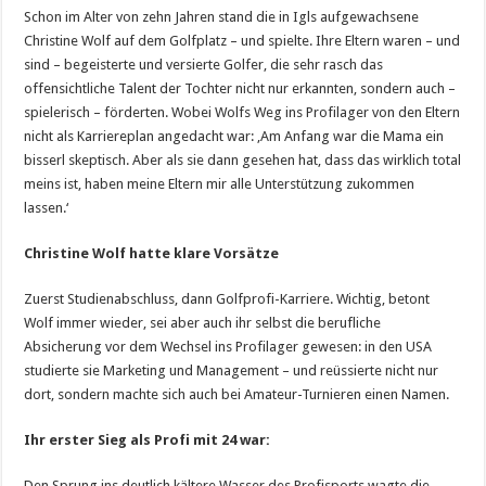
Schon im Alter von zehn Jahren stand die in Igls aufgewachsene
Christine Wolf auf dem Golfplatz – und spielte. Ihre Eltern waren – und
sind – begeisterte und versierte Golfer, die sehr rasch das
offensichtliche Talent der Tochter nicht nur erkannten, sondern auch –
spielerisch – förderten. Wobei Wolfs Weg ins Profilager von den Eltern
nicht als Karriereplan angedacht war: ‚Am Anfang war die Mama ein
bisserl skeptisch. Aber als sie dann gesehen hat, dass das wirklich total
meins ist, haben meine Eltern mir alle Unterstützung zukommen
lassen.‘
Christine Wolf hatte klare Vorsätze
Zuerst Studienabschluss, dann Golfprofi-Karriere. Wichtig, betont
Wolf immer wieder, sei aber auch ihr selbst die berufliche
Absicherung vor dem Wechsel ins Profilager gewesen: in den USA
studierte sie Marketing und Management – und reüssierte nicht nur
dort, sondern machte sich auch bei Amateur-Turnieren einen Namen.
Ihr erster Sieg als Profi mit 24 war:
Den Sprung ins deutlich kältere Wasser des Profisports wagte die