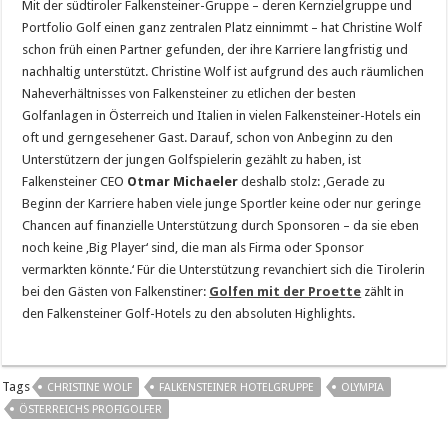
Mit der südtiroler Falkensteiner-Gruppe – deren Kernzielgruppe und
Portfolio Golf einen ganz zentralen Platz einnimmt – hat Christine Wolf
schon früh einen Partner gefunden, der ihre Karriere langfristig und
nachhaltig unterstützt. Christine Wolf ist aufgrund des auch räumlichen
Naheverhältnisses von Falkensteiner zu etlichen der besten
Golfanlagen in Österreich und Italien in vielen Falkensteiner-Hotels ein
oft und gerngesehener Gast. Darauf, schon von Anbeginn zu den
Unterstützern der jungen Golfspielerin gezählt zu haben, ist
Falkensteiner CEO
Otmar Michaeler
deshalb stolz: ‚Gerade zu
Beginn der Karriere haben viele junge Sportler keine oder nur geringe
Chancen auf finanzielle Unterstützung durch Sponsoren – da sie eben
noch keine ‚Big Player‘ sind, die man als Firma oder Sponsor
vermarkten könnte.‘ Für die Unterstützung revanchiert sich die Tirolerin
bei den Gästen von Falkenstiner:
Golfen mit der Proette
zählt in
den Falkensteiner Golf-Hotels zu den absoluten Highlights.
Tags
CHRISTINE WOLF
FALKENSTEINER HOTELGRUPPE
OLYMPIA
ÖSTERREICHS PROFIGOLFER