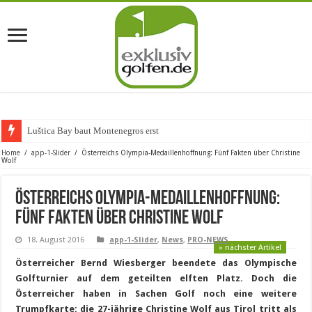
Luštica Bay baut Montenegros erste Golf-C
Home
/
app-1-Slider
/
Österreichs Olympia-Medaillenhoffnung: Fünf Fakten über Christine
Wolf
Österreichs Olympia-Medaillenhoffnung:
Fünf Fakten über Christine Wolf
18. August 2016
app-1-Slider
,
News
,
PRO-NEWS
» nächster Artikel
Österreicher Bernd Wiesberger beendete das Olympische
Golfturnier auf dem geteilten elften Platz. Doch die
Österreicher haben in Sachen Golf noch eine weitere
Trumpfkarte: die 27-jährige Christine Wolf aus Tirol tritt als