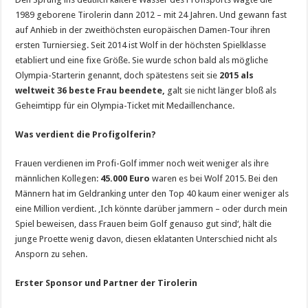
1989 geborene Tirolerin dann 2012 – mit 24 Jahren. Und gewann fast
auf Anhieb in der zweithöchsten europäischen Damen-Tour ihren
ersten Turniersieg. Seit 2014 ist Wolf in der höchsten Spielklasse
etabliert und eine fixe Größe. Sie wurde schon bald als mögliche
Olympia-Starterin genannt, doch spätestens seit sie
2015 als
weltweit 36 beste Frau beendete,
galt sie nicht länger bloß als
Geheimtipp für ein Olympia-Ticket mit Medaillenchance.
Was verdient die Profigolferin?
Frauen verdienen im Profi-Golf immer noch weit weniger als ihre
männlichen Kollegen:
45.000 Euro
waren es bei Wolf 2015. Bei den
Männern hat im Geldranking unter den Top 40 kaum einer weniger als
eine Million verdient. ‚Ich könnte darüber jammern – oder durch mein
Spiel beweisen, dass Frauen beim Golf genauso gut sind‘, hält die
junge Proette wenig davon, diesen eklatanten Unterschied nicht als
Ansporn zu sehen.
Erster Sponsor und Partner der Tirolerin