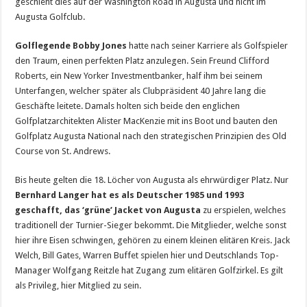
geschieht dies auf der Washington Road in Augusta und nicht im
Augusta Golfclub.
Golflegende Bobby Jones
hatte nach seiner Karriere als Golfspieler
den Traum, einen perfekten Platz anzulegen. Sein Freund Clifford
Roberts, ein New Yorker Investmentbanker, half ihm bei seinem
Unterfangen, welcher später als Clubpräsident 40 Jahre lang die
Geschäfte leitete. Damals holten sich beide den englichen
Golfplatzarchitekten Alister MacKenzie mit ins Boot und bauten den
Golfplatz Augusta National nach den strategischen Prinzipien des Old
Course von St. Andrews.
Bis heute gelten die 18. Löcher von Augusta als ehrwürdiger Platz. Nur
Bernhard Langer hat es als Deutscher 1985 und 1993
geschafft, das ‘grüne’ Jacket von Augusta
zu erspielen, welches
traditionell der Turnier-Sieger bekommt. Die Mitglieder, welche sonst
hier ihre Eisen schwingen, gehören zu einem kleinen elitären Kreis. Jack
Welch, Bill Gates, Warren Buffet spielen hier und Deutschlands Top-
Manager Wolfgang Reitzle hat Zugang zum elitären Golfzirkel. Es gilt
als Privileg, hier Mitglied zu sein.