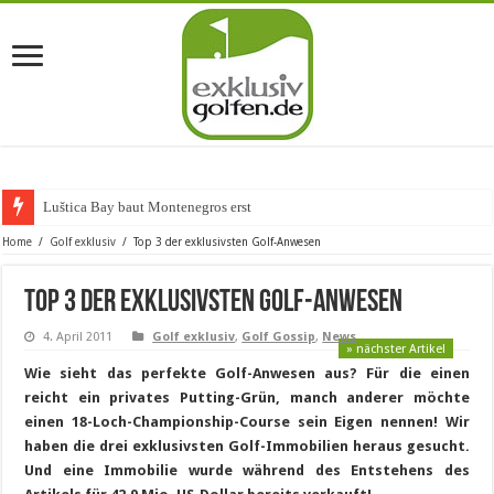
Luštica Bay baut Montenegros erste Golf-Commu
Home
/
Golf exklusiv
/
Top 3 der exklusivsten Golf-Anwesen
Top 3 der exklusivsten Golf-Anwesen
4. April 2011
Golf exklusiv
,
Golf Gossip
,
News
» nächster Artikel
Wie sieht das perfekte Golf-Anwesen aus? Für die einen
reicht ein privates Putting-Grün, manch anderer möchte
einen 18-Loch-Championship-Course sein Eigen nennen! Wir
haben die drei exklusivsten Golf-Immobilien heraus gesucht.
Und eine Immobilie wurde während des Entstehens des