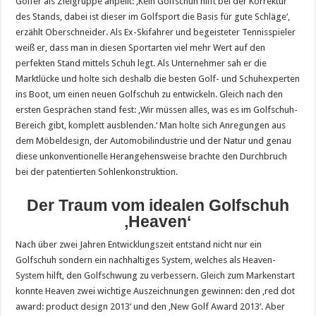
Golfer als Zielgruppe anpeilt: ‚Kein Golfschuh hilft bei der Korrektur
des Stands, dabei ist dieser im Golfsport die Basis für gute Schläge‘,
erzählt Oberschneider. Als Ex-Skifahrer und begeisteter Tennisspieler
weiß er, dass man in diesen Sportarten viel mehr Wert auf den
perfekten Stand mittels Schuh legt. Als Unternehmer sah er die
Marktlücke und holte sich deshalb die besten Golf- und Schuhexperten
ins Boot, um einen neuen Golfschuh zu entwickeln. Gleich nach den
ersten Gesprächen stand fest: ‚Wir müssen alles, was es im Golfschuh-
Bereich gibt, komplett ausblenden.‘ Man holte sich Anregungen aus
dem Möbeldesign, der Automobilindustrie und der Natur und genau
diese unkonventionelle Herangehensweise brachte den Durchbruch
bei der patentierten Sohlenkonstruktion.
Der Traum vom idealen Golfschuh
‚Heaven‘
Nach über zwei Jahren Entwicklungszeit entstand nicht nur ein
Golfschuh sondern ein nachhaltiges System, welches als Heaven-
System hilft, den Golfschwung zu verbessern. Gleich zum Markenstart
konnte Heaven zwei wichtige Auszeichnungen gewinnen: den ‚red dot
award: product design 2013‘ und den ‚New Golf Award 2013‘. Aber