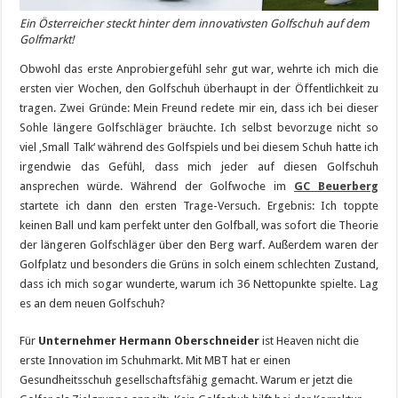
Ein Österreicher steckt hinter dem innovativsten Golfschuh auf dem
Golfmarkt!
Obwohl das erste Anprobiergefühl sehr gut war, wehrte ich mich die
ersten vier Wochen, den Golfschuh überhaupt in der Öffentlichkeit zu
tragen. Zwei Gründe: Mein Freund redete mir ein, dass ich bei dieser
Sohle längere Golfschläger bräuchte. Ich selbst bevorzuge nicht so
viel ‚Small Talk‘ während des Golfspiels und bei diesem Schuh hatte ich
irgendwie das Gefühl, dass mich jeder auf diesen Golfschuh
ansprechen würde. Während der Golfwoche im
GC Beuerberg
startete ich dann den ersten Trage-Versuch. Ergebnis: Ich toppte
keinen Ball und kam perfekt unter den Golfball, was sofort die Theorie
der längeren Golfschläger über den Berg warf. Außerdem waren der
Golfplatz und besonders die Grüns in solch einem schlechten Zustand,
dass ich mich sogar wunderte, warum ich 36 Nettopunkte spielte. Lag
es an dem neuen Golfschuh?
Für
Unternehmer Hermann Oberschneider
ist Heaven nicht die
erste Innovation im Schuhmarkt. Mit MBT hat er einen
Gesundheitsschuh gesellschaftsfähig gemacht. Warum er jetzt die