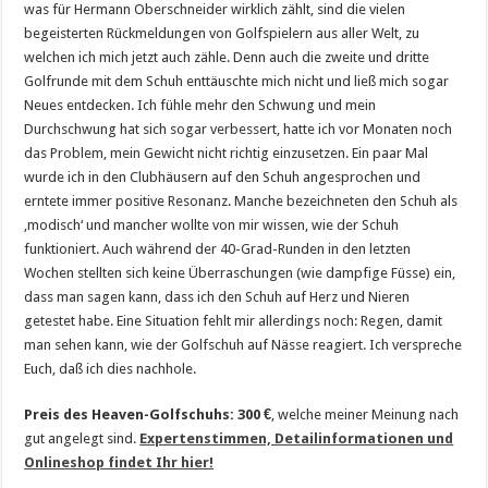
was für Hermann Oberschneider wirklich zählt, sind die vielen
begeisterten Rückmeldungen von Golfspielern aus aller Welt, zu
welchen ich mich jetzt auch zähle. Denn auch die zweite und dritte
Golfrunde mit dem Schuh enttäuschte mich nicht und ließ mich sogar
Neues entdecken. Ich fühle mehr den Schwung und mein
Durchschwung hat sich sogar verbessert, hatte ich vor Monaten noch
das Problem, mein Gewicht nicht richtig einzusetzen. Ein paar Mal
wurde ich in den Clubhäusern auf den Schuh angesprochen und
erntete immer positive Resonanz. Manche bezeichneten den Schuh als
‚modisch‘ und mancher wollte von mir wissen, wie der Schuh
funktioniert. Auch während der 40-Grad-Runden in den letzten
Wochen stellten sich keine Überraschungen (wie dampfige Füsse) ein,
dass man sagen kann, dass ich den Schuh auf Herz und Nieren
getestet habe. Eine Situation fehlt mir allerdings noch: Regen, damit
man sehen kann, wie der Golfschuh auf Nässe reagiert. Ich verspreche
Euch, daß ich dies nachhole.
Preis des Heaven-Golfschuhs: 300 €
, welche meiner Meinung nach
gut angelegt sind.
Expertenstimmen, Detailinformationen und
Onlineshop findet Ihr hier!