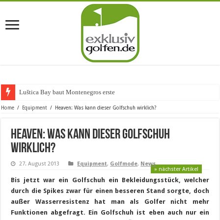
Luštica Bay baut Montenegros erste Golf-Comm
Home
/
Equipment
/
Heaven: Was kann dieser Golfschuh wirklich?
Heaven: Was kann dieser Golfschuh
wirklich?
27. August 2013
Equipment
,
Golfmode
,
News
» nächster Artikel
Bis jetzt war ein Golfschuh ein Bekleidungsstück, welcher
durch die Spikes zwar für einen besseren Stand sorgte, doch
außer Wasserresistenz hat man als Golfer nicht mehr
Funktionen abgefragt. Ein Golfschuh ist eben auch nur ein