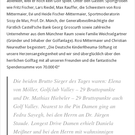
ablenken, weil er noch kein Golf spielt. Unter den Gästen: Sportgrößen
wie Fritz Fischer, Lars Riedel, Max Rauffer, die Schwestern von Rosi
Mittermaier, Evi und Heide Fischer-Mittermaier, Sportmoderatorin
Sissy de Mas, Prof. Dr. Münch, der Generalbevollmächtigte der
Fürstlich Castell’sche Bank Georg Groscurth sowie zahlreiche
Unternehmer aus dem Münchner Raum sowie Familie Weichselgartner
(Gründer und Inhaber der Golfanlage). Rosi Mittermaier und Christian
Neureuther begeistert: „Die Deutsche KinderRheuma-Stiftung ist
unsere Herzensangelegenheit und wir sind überglücklich über den
herrlichen Golftag mit all unseren Freunden und die fantastische
Spendensumme von 70.000 €!“
Die beiden Brutto Sieger des Tages waren: Elena
von Möller, Golfclub Valley – 29 Bruttopunkte
und Dr. Mathias Hiebeler – 29 Bruttopunkte auch
Golf Valley. Nearest to the Pin Damen ging an
Fedra Sayegh, bei den Herrn an Dr. Jürgen
Staude. Longest Drive Damen erhielt Daniela
Meißner und bei den Herrn mit wahnsinnigen