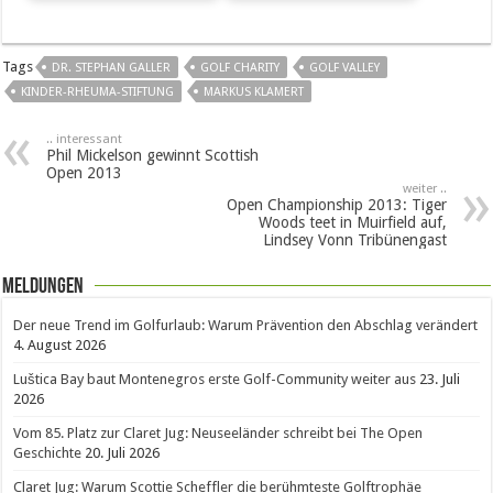
Tags
DR. STEPHAN GALLER
GOLF CHARITY
GOLF VALLEY
KINDER-RHEUMA-STIFTUNG
MARKUS KLAMERT
.. interessant
Phil Mickelson gewinnt Scottish
Open 2013
weiter ..
Open Championship 2013: Tiger
Woods teet in Muirfield auf,
Lindsey Vonn Tribünengast
Meldungen
Der neue Trend im Golfurlaub: Warum Prävention den Abschlag verändert
4. August 2026
Luštica Bay baut Montenegros erste Golf-Community weiter aus
23. Juli
2026
Vom 85. Platz zur Claret Jug: Neuseeländer schreibt bei The Open
Geschichte
20. Juli 2026
Claret Jug: Warum Scottie Scheffler die berühmteste Golftrophäe