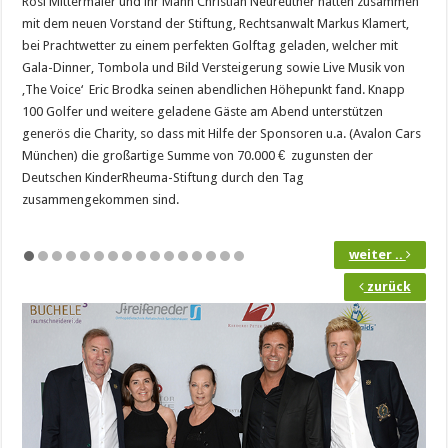
Rosi Mittermaier und ihr Mann Christian Neureuther hatten zusammen
mit dem neuen Vorstand der Stiftung, Rechtsanwalt Markus Klamert,
bei Prachtwetter zu einem perfekten Golftag geladen, welcher mit
Gala-Dinner, Tombola und Bild Versteigerung sowie Live Musik von
‚The Voice‘ Eric Brodka seinen abendlichen Höhepunkt fand. Knapp
100 Golfer und weitere geladene Gäste am Abend unterstützen
generös die Charity, so dass mit Hilfe der Sponsoren u.a. (Avalon Cars
München) die großartige Summe von 70.000 € zugunsten der
Deutschen KinderRheuma-Stiftung durch den Tag
zusammengekommen sind.
weiter ..
zurück