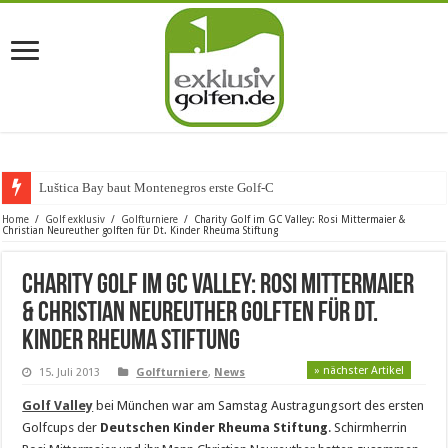
Luštica Bay baut Montenegros erste Golf-Community weite
Home
/
Golf exklusiv
/
Golfturniere
/
Charity Golf im GC Valley: Rosi Mittermaier &
Christian Neureuther golften für Dt. Kinder Rheuma Stiftung
Charity Golf im GC Valley: Rosi Mittermaier
& Christian Neureuther golften für Dt.
Kinder Rheuma Stiftung
» nächster Artikel
15. Juli 2013
Golfturniere
,
News
Golf Valley
bei München war am Samstag Austragungsort des ersten
Golfcups der
Deutschen Kinder Rheuma Stiftung
. Schirmherrin