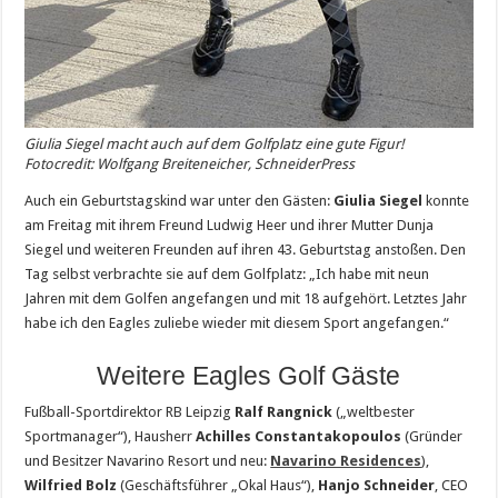
Giulia Siegel macht auch auf dem Golfplatz eine gute Figur!
Fotocredit: Wolfgang Breiteneicher, SchneiderPress
Auch ein Geburtstagskind war unter den Gästen:
Giulia Siegel
konnte
am Freitag mit ihrem Freund Ludwig Heer und ihrer Mutter Dunja
Siegel und weiteren Freunden auf ihren 43. Geburtstag anstoßen. Den
Tag selbst verbrachte sie auf dem Golfplatz: „Ich habe mit neun
Jahren mit dem Golfen angefangen und mit 18 aufgehört. Letztes Jahr
habe ich den Eagles zuliebe wieder mit diesem Sport angefangen.“
Weitere Eagles Golf Gäste
Fußball-Sportdirektor RB Leipzig
Ralf Rangnick
(„weltbester
Sportmanager“), Hausherr
Achilles Constantakopoulos
(Gründer
und Besitzer Navarino Resort und neu:
Navarino Residences
),
Wilfried Bolz
(Geschäftsführer „Okal Haus“),
Hanjo Schneider
, CEO