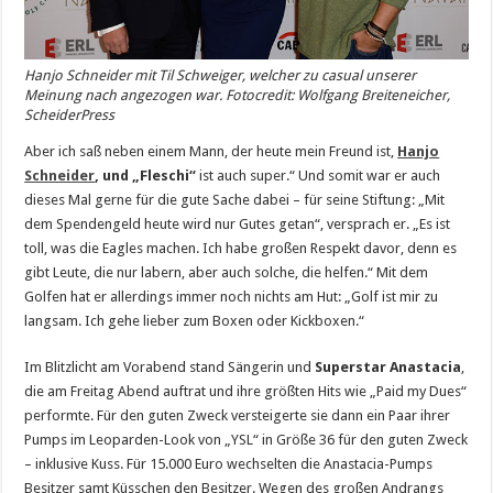
Hanjo Schneider mit Til Schweiger, welcher zu casual unserer
Meinung nach angezogen war. Fotocredit: Wolfgang Breiteneicher,
ScheiderPress
Aber ich saß neben einem Mann, der heute mein Freund ist,
Hanjo
Schneider
, und „Fleschi“
ist auch super.“ Und somit war er auch
dieses Mal gerne für die gute Sache dabei – für seine Stiftung: „Mit
dem Spendengeld heute wird nur Gutes getan“, versprach er. „Es ist
toll, was die Eagles machen. Ich habe großen Respekt davor, denn es
gibt Leute, die nur labern, aber auch solche, die helfen.“ Mit dem
Golfen hat er allerdings immer noch nichts am Hut: „Golf ist mir zu
langsam. Ich gehe lieber zum Boxen oder Kickboxen.“
Im Blitzlicht am Vorabend stand Sängerin und
Superstar Anastacia
,
die am Freitag Abend auftrat und ihre größten Hits wie „Paid my Dues“
performte. Für den guten Zweck versteigerte sie dann ein Paar ihrer
Pumps im Leoparden-Look von „YSL“ in Größe 36 für den guten Zweck
– inklusive Kuss. Für 15.000 Euro wechselten die Anastacia-Pumps
Besitzer samt Küsschen den Besitzer. Wegen des großen Andrangs