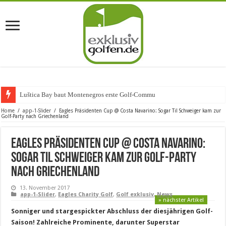
Luštica Bay baut Montenegros erste Golf-Community weiter aus
Home
/
app-1-Slider
/
Eagles Präsidenten Cup @ Costa Navarino: Sogar Til Schweiger kam zur
Golf-Party nach Griechenland
Eagles Präsidenten Cup @ Costa Navarino:
Sogar Til Schweiger kam zur Golf-Party
nach Griechenland
13. November 2017
app-1-Slider
,
Eagles Charity Golf
,
Golf exklusiv
,
News
» nächster Artikel
Sonniger und stargespickter Abschluss der diesjährigen Golf-
Saison! Zahlreiche Prominente, darunter Superstar