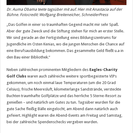
Dr. Auma Obama teete tagsüber mit auf. Hier mit Anastacia auf der
Bühne. Fotocredit: Wolfgang Breiteneicher, SchneiderPress
„Das Golfen in einer so traumhaften Gegend macht mir sehr Spaß.
Aber der gute Zweck und die Stiftung stehen für mich an erster Stelle.
Wir sind gerade an der Fertigstellung eines Bildungszentrums für
Jugendliche im Osten Kenias, wo die jungen Menschen die Chance auf
eine Berufsausbildung bekommen. Das gesammelte Geld fließt u.a in
den Bau einer Bibliothek.“
Neben zahlreichen prominenten Mitgliedern des
Eagles-Charity
Golf Clubs
waren auch zahlreiche weitere sportbegeisterte VIPs
gekommen, um noch einmal laue Temperaturen (um die 20 Grad
Celsius), frische Meeresluft, kilometerlange Sandstrände, versteckte
Buchten traumhafte Golfplätze und das herrliche 5 Sterne-Resort zu
genießen – und natürlich um Gutes zu tun. Tagsüber wurden für die
gute Sache fleißig Bälle eingelocht, am Abend dann natürlich auch
gefeiert. Highlight waren die Abend-Events am Freitag und Samstag,
bei der zahlreiche Spendenschecks vergeben wurden.