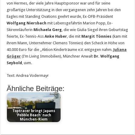
von Hermes, der viele Jahre Hauptsponsor war und für seine
großartige Unterstützung in den vergangenen zehn Jahren bei den
Eagles mit Standing Ovations geehrt wurde, Ex-DFB-Präsident
Wolfgang Niersbach
mit Lebensgefährtin Marion Popp, Ex-
Skirennläuferin
Michaela Gerg
, die wie Giulia Siegel ihren Geburtstag
feierte, Ex-Tennis-Ass
Anke Huber
, die mit
Margit Tönnies
(kam mit
ihrem Mann, Unternehmer Clemens Tönnies) den Scheck in Höhe von
40.000 Euro für die „Aktion Kinderträume e.V. entgegen nahm.
Juliana
Gröger
(I’m Living Immobilien), Münchner Anwalt
Dr. Wolfgang
Seybold
, uvm.
Text: Andrea Vodermayr
Ähnliche Beiträge:
Toptracer bringt Japans
'Pebble Beach' nach
München-Riem