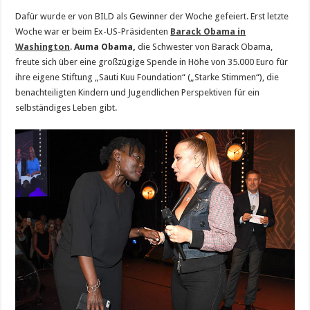
Dafür wurde er von BILD als Gewinner der Woche gefeiert. Erst letzte
Woche war er beim Ex-US-Präsidenten
Barack Obama
in
Washington
.
Auma Obama,
die Schwester von Barack Obama,
freute sich über eine großzügige Spende in Höhe von 35.000 Euro für
ihre eigene Stiftung „Sauti Kuu Foundation“ („Starke Stimmen“), die
benachteiligten Kindern und Jugendlichen Perspektiven für ein
selbständiges Leben gibt.