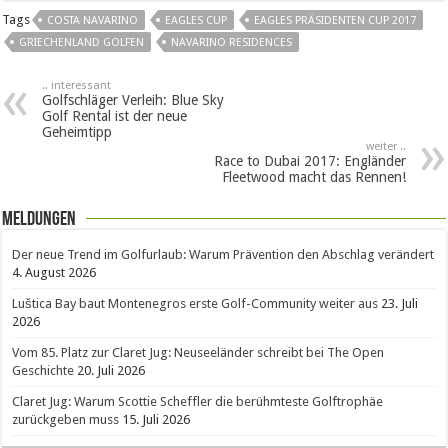
Tags
COSTA NAVARINO
EAGLES CUP
EAGLES PRÄSIDENTEN CUP 2017
GRIECHENLAND GOLFEN
NAVARINO RESIDENCES
.. interessant
Golfschläger Verleih: Blue Sky
Golf Rental ist der neue
Geheimtipp
weiter ..
Race to Dubai 2017: Engländer
Fleetwood macht das Rennen!
Meldungen
Der neue Trend im Golfurlaub: Warum Prävention den Abschlag verändert
4. August 2026
Luštica Bay baut Montenegros erste Golf-Community weiter aus
23. Juli
2026
Vom 85. Platz zur Claret Jug: Neuseeländer schreibt bei The Open
Geschichte
20. Juli 2026
Claret Jug: Warum Scottie Scheffler die berühmteste Golftrophäe
zurückgeben muss
15. Juli 2026