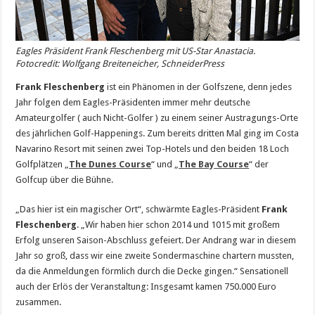
Eagles Präsident Frank Fleschenberg mit US-Star Anastacia.
Fotocredit: Wolfgang Breiteneicher, SchneiderPress
Frank Fleschenberg
ist ein Phänomen in der Golfszene,
denn jedes
Jahr folgen dem Eagles-Präsidenten immer mehr deutsche
Amateurgolfer ( auch Nicht-Golfer ) zu einem seiner Austragungs-Orte
des jährlichen Golf-Happenings. Zum bereits dritten Mal ging im Costa
Navarino Resort mit seinen zwei Top-Hotels und den beiden 18 Loch
Golfplätzen „
The Dunes Course
“ und „
The Bay Course
“ der
Golfcup über die Bühne.
„Das hier ist ein magischer Ort“, schwärmte Eagles-Präsident
Frank
Fleschenberg
. „Wir haben hier schon 2014 und 1015 mit großem
Erfolg unseren Saison-Abschluss gefeiert. Der Andrang war in diesem
Jahr so groß, dass wir eine zweite Sondermaschine chartern mussten,
da die Anmeldungen förmlich durch die Decke gingen.“ Sensationell
auch der Erlös der Veranstaltung: Insgesamt kamen 750.000 Euro
zusammen.