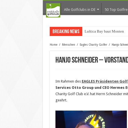
Alle Golfclubs in DE
50 Top Golfre
Breaking News
Luštica Bay baut Montenegr
Home
/
Menschen
/
Eagles Charity Golfer
/
Hanjo Schne
Hanjo Schneider – Vorstand
Im Rahmen des
EAGLES Präsidenten Golf
Services Otto Group und CEO Hermes 
Charity Golf Club e.V. hat Herrn Schneider 
geehrt.