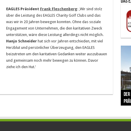
Das 
EAGLES Präsident
Frank Fleschenberg
: ‚Wir sind stolz
über die Leistung des EAGLES Charity Golf Clubs und das
was wir in 20 Jahren bewegen konnten. Ohne das soziale
Engagement von Unternehmen, die den karitativen Zweck
unterstützen, wäre diese Leistung allerdings nicht möglich.
Hanjo Schneider
hat sich vor Jahren entschieden, mit viel
Herzblut und persönlicher Überzeugung, den EAGLES
beizutreten um den karitativen Gedanken weiter auszubauen
und gemeinsam noch mehr bewegen zu können. Davor
ziehe ich den Hut.‘
The 
Der
Lušt
Vom 
Clar
trad
Prä
Com
schr
ber
Her