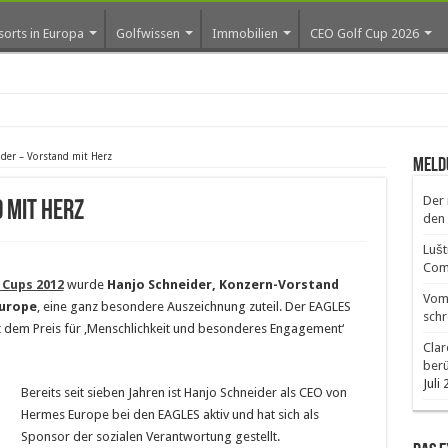
sorts in Europa
Golfwissen
Immobilien
CEO Golf Cup 2026
os ers
ider – Vorstand mit Herz
Meld
Der 
 mit Herz
den 
Lušt
Comm
 Cups 2012
wurde
Hanjo Schneider, Konzern-Vorstand
Vom 
Europe
, eine ganz besondere Auszeichnung zuteil. Der EAGLES
schr
mit dem Preis für ‚Menschlichkeit und besonderes Engagement‘
Clar
ber
Juli
Bereits seit sieben Jahren ist Hanjo Schneider als CEO von
Hermes Europe bei den EAGLES aktiv und hat sich als
Sponsor der sozialen Verantwortung gestellt.