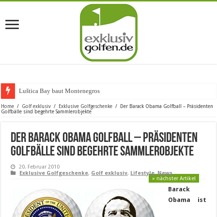
Luštica Bay baut Montenegros erste
Home
/
Golf exklusiv
/
Exklusive Golfgeschenke
/
Der Barack Obama Golfball – Präsidenten
Golfbälle sind begehrte Sammlerobjekte
Der Barack Obama Golfball – Präsidenten
Golfbälle sind begehrte Sammlerobjekte
20. Februar 2010
Exklusive Golfgeschenke
,
Golf exklusiv
,
Lifestyle
,
News
» nächster Artikel
Barack
Obama ist