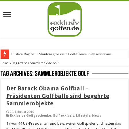
Luštica Bay baut Montenegros erste Golf-Community weiter aus
Home
/
Tag Archives: Sammlerobjekte Golf
Tag Archives:
Sammlerobjekte Golf
Der Barack Obama Golfball –
Präsidenten Golfbälle sind begehrte
Sammlerobjekte
20. Februar 2010
Exklusive Golfgeschenke
,
Golf exklusiv
,
Lifestyle
,
News
17 von 44 US-Präsidenten sind bzw. waren Golfspieler und hatten das