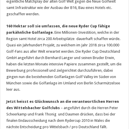
eigentliche Matchplay der alten Golf Welt gegen die Neue Golfwelt
samt Infrastruktur wie der Ausbau der B16, Bau eines Hotels etc.
geschaffen werden.
160 Hektar soll sie umfassen, die neue Ryder Cup fähige
parkähnliche Golfanlage
. Eine Millionen-Investition, welche in der
Region samt Hotel zirca 200 Arbeitsplätze dauerhaft schaffen würde.
Quasi ein Jahrhundert Projekt, zu welchem im Jahr 2018 zirca 100.000
Golf-Fans aus aller Welt erwartet werden. Die Ryder Cup Deutschland
GmbH angeführt durch Bernhard Langer und seinen Bruder Erwin,
haben die letzten Monate intensive Papiere zusammen gestellt, um die
Bewerbung professionell und zielgerichtet durchzuführen, dabei
gingen nun die bestehenden Golfanlagen Golf Valley im Süden von
München sowie die Golfanlage im Umland von Berlin Scharmützelsee
leer aus.
Jetzt heisst es Glückwunsch an die verantwortlichen Herren
des Wittelsbacher Golfclubs
– angeführt durch die Herren Peter
Scheerkamp und Frank Thonig und Daumen drücken, dass bei der
finalen Endausscheidung nach dem Rydercup 2010 in Wales die
nächste Entscheidung pro Wittelsbach / pro Deutschland fällt.