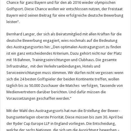
Chance für ganz Bayern und für den ab 2016 wieder olympischen
Golfsport. Diese Chance wollen wir entschlossen nutzen, der Freistaat
Bayern wird sei­nen Beitrag für eine erfolgreiche deutsche Bewerbung
leisten“.
Bernhard Langer, der sich als Beiratsmitglied mit allen Kräften für die
deutsche Bewerbung engagiert, wies nochmals auf die Bedeutung
des Austragungsortes hin: „Den optimalen Austragungsort zu finden
ist ein ganz entscheidendes Kriterium. Dazu gehört nicht nur der Platz
mit 18 Bahnen, Trainingseinrichtungen und Clubhaus. Die gesamte
Infra­struktur, mit den Verkehrsanbindungen, Hotels und
Serviceeinrichtun­gen muss stimmen. Wir dürfen nicht vergessen: wenn
sich die 24 besten Golfspieler der beiden Kontinente treffen, wollen
täglich bis zu 50.000 Zuschauer die Matches verfolgen, Tausende von
Medienver­tretern darüber berichten. Und dafür müssen die
Voraussetzungen ge­schaffen werden.“
Mit der Wahl des Austragungsorts hat nun die Erstellung der Bewer­
bungsunterlagen oberste Priorität. Diese müssen bis zum 30. April bei
der Ryder Cup Europe LLP in England vorliegen. Die Entscheidung,
welche der sechs Nationen, die sich um die Aus­richtung bewerben –