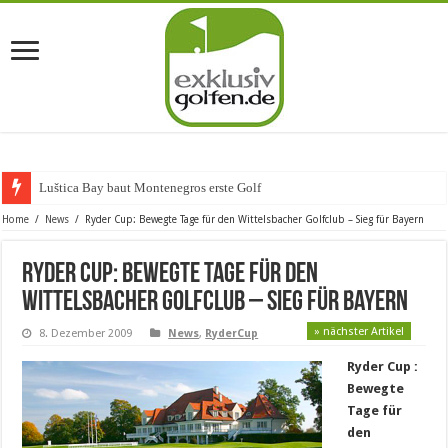
Luštica Bay baut Montenegros erste Golf-Community
Home
/
News
/
Ryder Cup: Bewegte Tage für den Wittelsbacher Golfclub – Sieg für Bayern
Ryder Cup: Bewegte Tage für den
Wittelsbacher Golfclub – Sieg für Bayern
» nächster Artikel
8. Dezember 2009
News
,
RyderCup
Ryder Cup :
Bewegte
Tage für
den