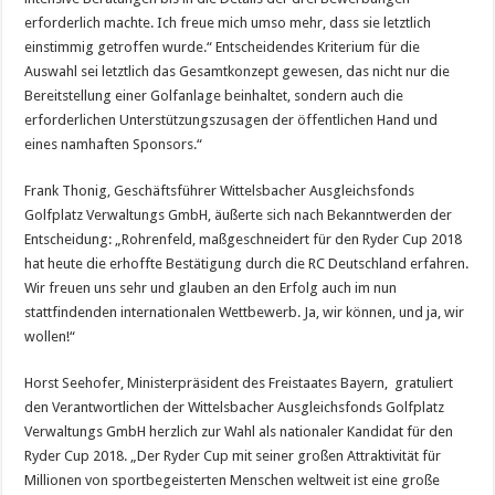
erforder­lich machte. Ich freue mich umso mehr, dass sie letztlich
einstimmig getroffen wurde.“ Entscheidendes Kriterium für die
Auswahl sei letzt­lich das Gesamtkonzept gewesen, das nicht nur die
Bereitstellung einer Golfanlage beinhaltet, sondern auch die
erforderlichen Unterstützungs­zusagen der öffentlichen Hand und
eines namhaften Sponsors.“
Frank Thonig, Geschäftsführer Wittelsbacher Ausgleichsfonds
Golfplatz Verwaltungs GmbH, äußerte sich nach Bekanntwerden der
Entschei­dung: „Rohrenfeld, maßgeschneidert für den Ryder Cup 2018
hat heute die erhoffte Bestätigung durch die RC Deutschland erfahren.
Wir freuen uns sehr und glauben an den Erfolg auch im nun
stattfindenden internationalen Wettbewerb. Ja, wir können, und ja, wir
wollen!“
Horst Seehofer, Ministerpräsident des Freistaates Bayern, gratuliert
den Verantwortlichen der Wittelsbacher Ausgleichsfonds Golfplatz
Ver­waltungs GmbH herzlich zur Wahl als nationaler Kandidat für den
Ryder Cup 2018. „Der Ryder Cup mit seiner großen Attraktivität für
Millionen von sportbegeisterten Menschen weltweit ist eine große