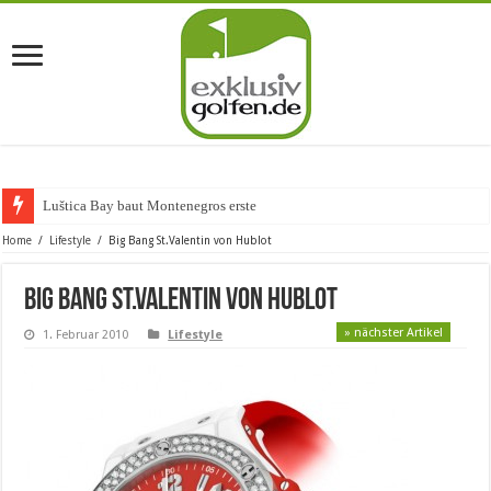
Luštica Bay baut Montenegros erste Golf-Com
Home
/
Lifestyle
/
Big Bang St.Valentin von Hublot
Big Bang St.Valentin von Hublot
» nächster Artikel
1. Februar 2010
Lifestyle