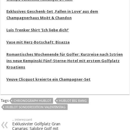
Exklusives
Geschenk-Set ‚Fallen in Love‘
aus dem
Champagnerhaus
Moët & Chandon
Luis Trenker Shirt ‘Ich liebe dich!’
Vase
mit Herz-Botschaft:
Bisazza
Romantisches Wochenende
für Golfer: Kurzreise nach Istrien
ins neue
Kempinski Fünf-Sterne-Hotel
mit erstem Golfplatz
Kroatiens
Veuve Clicquot
kreierte ein Champagner-Set
Tags
CHRONOGRAPH HUBLOT
HUBLOT BIG BANG
HUBLOT SONDEREDITION VALENTINSTAG
.. interessant
Exklusivster Golfplatz Gran
Canarias: Salobre Golf mit