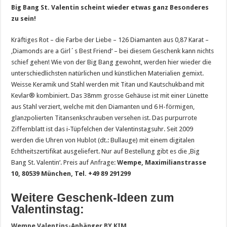
Big Bang St. Valentin scheint wieder etwas ganz Besonderes
zu sein!
Kräftiges Rot – die Farbe der Liebe – 126 Diamanten aus 0,87 Karat –
‚Diamonds are a Girl´s Best Friend‘ – bei diesem Geschenk kann nichts
schief gehen! Wie von der Big Bang gewohnt, werden hier wieder die
unterschiedlichsten natürlichen und künstlichen Materialien gemixt.
Weisse Keramik und Stahl werden mit Titan und Kautschukband mit
Kevlar® kombiniert. Das 38mm grosse Gehäuse ist mit einer Lünette
aus Stahl verziert, welche mit den Diamanten und 6 H-förmigen,
glanzpolierten Titansenkschrauben versehen ist. Das purpurrote
Ziffernblatt ist das i-Tüpfelchen der Valentinstagsuhr. Seit 2009
werden die Uhren von Hublot (dt.: Bullauge) mit einem digitalen
Echtheitszertifikat ausgeliefert. Nur auf Bestellung gibt es die ‚Big
Bang St. Valentin‘. Preis auf Anfrage:
Wempe, Maximilianstrasse
10, 80539 München, Tel. +49 89 291299
Weitere Geschenk-Ideen zum
Valentinstag:
Wempe
Valentins-Anhänger
BY KIM