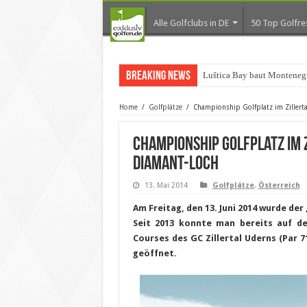
Alle Golfclubs in DE
50 Top Golfre
Breaking News
Luštica Bay baut Monteneg
Home
/
Golfplätze
/
Championship Golfplatz im Zillerta
Championship Golfplatz im Z
Diamant-Loch
13. Mai 2014
Golfplätze
,
Österreich
Am Freitag, den 13. Juni 2014 wurde de
Seit 2013 konnte man bereits auf de
Courses
des GC Zillertal Uderns (Par 71
geöffnet.