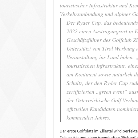
touristischer Infrastruktur und Ko
Verkehrsanbindung und alpiner Ga
Der Ryder Cup, das bedeutendst
2022 einen Austragungsort in E
Geschäftsführer des Golfclub Zill
Unterstützt von Tirol Werbung u
Veranstaltung ins Land holen. „
touristischen Infrastruktur, ei
am Kontinent sowie natürlich 
Schultz, der den Ryder Cup zud
zertifizierten „green event“ au
der Österreichische Golf-Verban
offiziellen Kandidaten nominier
kommenden Jahres.
Der erste Golfplatz im Zillertal wird perfekt
Exklusivität und einen traumhaften Blick auf d