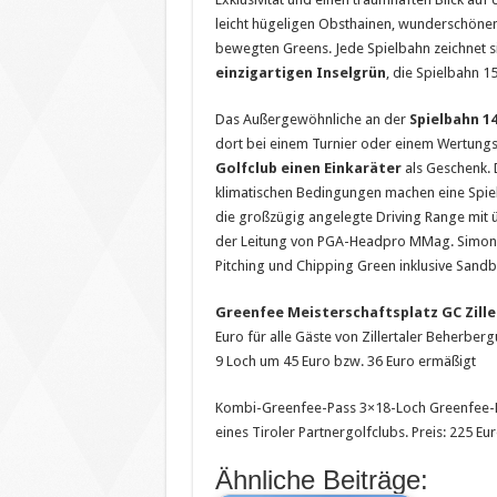
leicht hügeligen Obsthainen, wunderschönen
bewegten Greens. Jede Spielbahn zeichnet s
einzigartigen Inselgrün
, die Spielbahn 15
Das Außergewöhnliche an der
Spielbahn 14
dort bei einem Turnier oder einem Wertungssp
Golfclub einen Einkaräter
als Geschenk. 
klimatischen Bedingungen machen eine Spiel
die großzügig angelegte Driving Range mit ü
der Leitung von PGA-Headpro MMag. Simon K
Pitching und Chipping Green inklusive Sand
Greenfee Meisterschaftsplatz GC Zille
Euro für alle Gäste von Zillertaler Beherber
9 Loch um 45 Euro bzw. 36 Euro ermäßigt
Kombi-Greenfee-Pass 3×18-Loch Greenfee-Pas
eines Tiroler Partnergolfclubs. Preis: 225 Eu
Ähnliche Beiträge: