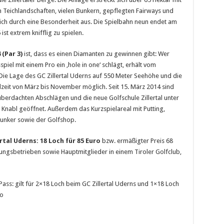
 Teichlandschaften, vielen Bunkern, gepflegten Fairways und
ich durch eine Besonderheit aus. Die Spielbahn neun endet am
 ist extrem knifflig zu spielen.
 (Par 3)
ist, dass es einen Diamanten zu gewinnen gibt: Wer
iel mit einem Pro ein ‚hole in one‘ schlägt, erhält vom
Die Lage des GC Zillertal Uderns auf 550 Meter Seehöhe und die
zeit von März bis November möglich. Seit 15. März 2014 sind
berdachten Abschlägen und die neue Golfschule Zillertal unter
nabl geöffnet. Außerdem das Kurzspielareal mit Putting,
bunker sowie der Golfshop.
rtal Uderns:
18 Loch für 85 Euro
bzw. ermäßigter Preis 68
gungsbetrieben sowie Hauptmitglieder in einem Tiroler Golfclub,
s: gilt für 2×18 Loch beim GC Zillertal Uderns und 1×18 Loch
ro