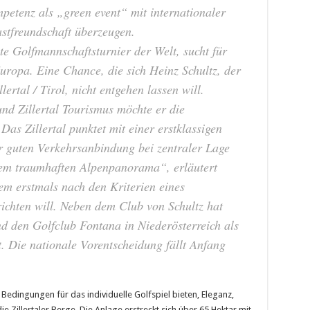
mpetenz als „green event“ mit internationaler
stfreundschaft überzeugen.
e Golfmannschaftsturnier der Welt, sucht für
uropa. Eine Chance, die sich Heinz Schultz, der
ertal / Tirol, nicht entgehen lassen will.
nd Zillertal Tourismus möchte er die
Das Zillertal punktet mit einer erstklassigen
ner guten Verkehrsanbindung bei zentraler Lage
dem traumhaften Alpenpanorama“, erläutert
em erstmals nach den Kriterien eines
srichten will. Neben dem Club von Schultz hat
d den Golfclub Fontana in Niederösterreich als
t. Die nationale Vorentscheidung fällt Anfang
e Bedingungen für das individuelle Golfspiel bieten, Eleganz,
ie Zillertaler Berge. Die Anlage erstreckt sich über 65 Hektar mit