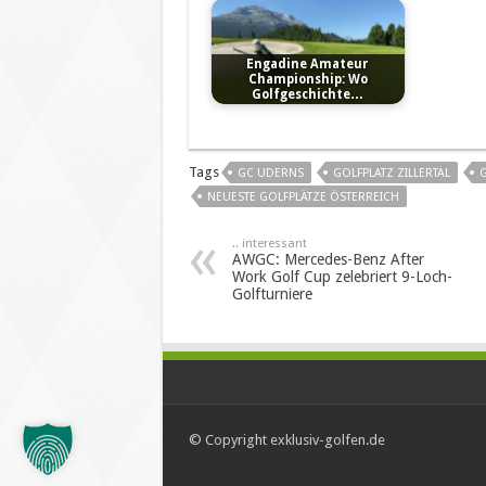
Engadine Amateur
Championship: Wo
Golfgeschichte…
Tags
GC UDERNS
GOLFPLATZ ZILLERTAL
G
NEUESTE GOLFPLÄTZE ÖSTERREICH
.. interessant
AWGC: Mercedes-Benz After
Work Golf Cup zelebriert 9-Loch-
Golfturniere
© Copyright exklusiv-golfen.de