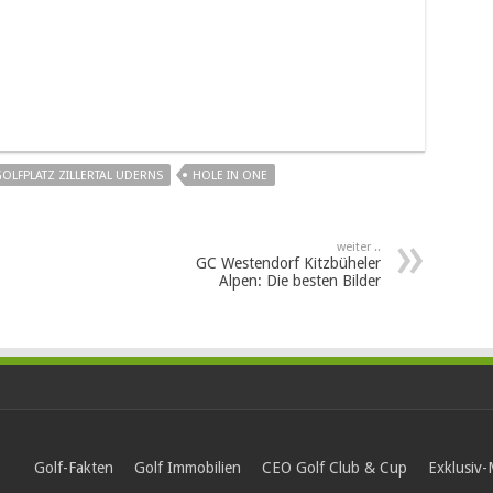
OLFPLATZ ZILLERTAL UDERNS
HOLE IN ONE
weiter ..
GC Westendorf Kitzbüheler
Alpen: Die besten Bilder
Golf-Fakten
Golf Immobilien
CEO Golf Club & Cup
Exklusiv