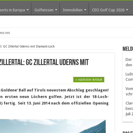
sorts in Europa
Golfwissen
Immobilien
CEO Golf Cup 2026
ros erste Golf-Community w
l: GC Zillertal Uderns mit Diamant-Loch
Meld
Der 
illertal: GC Zillertal Uderns mit
den 
Lušt
Comm
» nächster Artikel
Vom 
r ‚Goldene‘ Ball auf Tirols neuestem Abschlag geschlagen!
schr
n ersten neun Löchern golfen. Jetzt ist der 18-Loch-
) fertig. Seit 13. Juni 2014 nach dem offiziellen Opening
Clar
ber
Juli