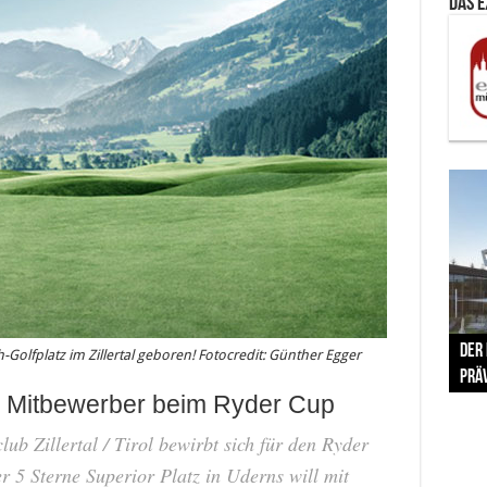
Das 
The 
Der
Lušt
Vom 
Clar
trad
Golfplatz im Zillertal geboren! Fotocredit: Günther Egger
Prä
Com
schr
ber
Her
ns Mitbewerber beim Ryder Cup
ub Zillertal / Tirol bewirbt sich für den Ryder
er 5 Sterne Superior Platz in Uderns will mit