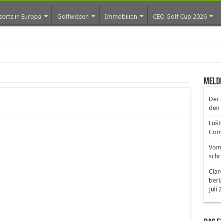
sorts in Europa
Golfwissen
Immobilien
CEO Golf Cup 2026
os er
Meld
Der 
den 
Lušt
Comm
Vom 
schr
Clar
ber
Juli