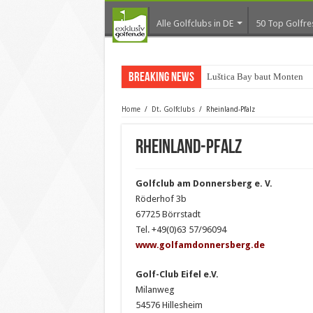
Alle Golfclubs in DE
50 Top Golfre
Breaking News
Luštica Bay baut Montenegr
Home
/
Dt. Golfclubs
/
Rheinland-Pfalz
Rheinland-Pfalz
Golfclub am Donnersberg e. V.
Röderhof 3b
67725 Börrstadt
Tel. +49(0)63 57/96094
www.golfamdonnersberg.de
Golf-Club Eifel e.V.
Milanweg
54576 Hillesheim