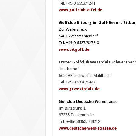
Tel. +49(0)6593/1241
www.golfclub-eifel.de
Golfclub Bitburg im Golf-Resort Bitbu
Zur Weilersheck
54636 Wissmannsdorf
Tel. +49(0)6527/9272-0
www.bitgolf.de
Erster Golfclub Westpfalz Schwarzbacht
Hitscherhof
66509 Rieschweiler-Mühlbach
Tel. +49(0)6336/6442
www.gcwestpfalz.de
Golfclub Deutsche Weinstrasse
Im Blitzgrund 1
67273 Dackeneheim
Tel. +49(0)6353/989212
ww
w
.deutsche-wein-strasse.de