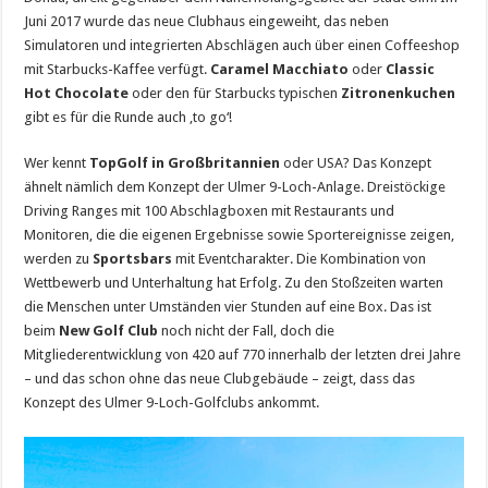
Juni 2017 wurde das neue Clubhaus eingeweiht, das neben
Simulatoren und integrierten Abschlägen auch über einen Coffeeshop
mit Starbucks-Kaffee verfügt.
Caramel Macchiato
oder
Classic
Hot Chocolate
oder den für Starbucks typischen
Zitronenkuchen
gibt es für die Runde auch ‚to go‘!
Wer kennt
TopGolf in Großbritannien
oder USA? Das Konzept
ähnelt nämlich dem Konzept der Ulmer 9-Loch-Anlage. Dreistöckige
Driving Ranges mit 100 Abschlagboxen mit Restaurants und
Monitoren, die die eigenen Ergebnisse sowie Sportereignisse zeigen,
werden zu
Sportsbars
mit Eventcharakter. Die Kombination von
Wettbewerb und Unterhaltung hat Erfolg. Zu den Stoßzeiten warten
die Menschen unter Umständen vier Stunden auf eine Box. Das ist
beim
New Golf Club
noch nicht der Fall, doch die
Mitgliederentwicklung von 420 auf 770 innerhalb der letzten drei Jahre
– und das schon ohne das neue Clubgebäude – zeigt, dass das
Konzept des Ulmer 9-Loch-Golfclubs ankommt.