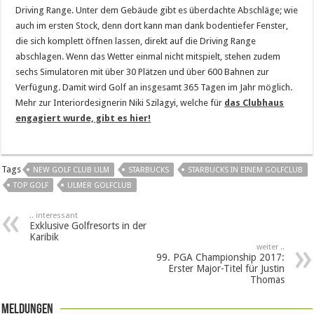
Driving Range. Unter dem Gebäude gibt es überdachte Abschläge; wie
auch im ersten Stock, denn dort kann man dank bodentiefer Fenster,
die sich komplett öffnen lassen, direkt auf die Driving Range
abschlagen. Wenn das Wetter einmal nicht mitspielt, stehen zudem
sechs Simulatoren mit über 30 Plätzen und über 600 Bahnen zur
Verfügung. Damit wird Golf an insgesamt 365 Tagen im Jahr möglich.
Mehr zur Interiordesignerin Niki Szilagyi, welche für
das Clubhaus
engagiert wurde, gibt es hier!
Tags
NEW GOLF CLUB ULM
STARBUCKS
STARBUCKS IN EINEM GOLFCLUB
TOP GOLF
ULMER GOLFCLUB
.. interessant
Exklusive Golfresorts in der
Karibik
weiter ..
99. PGA Championship 2017:
Erster Major-Titel für Justin
Thomas
Meldungen