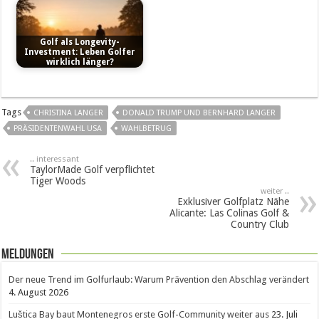
Golf als Longevity-
Investment: Leben Golfer
wirklich länger?
Tags
CHRISTINA LANGER
DONALD TRUMP UND BERNHARD LANGER
PRÄSIDENTENWAHL USA
WAHLBETRUG
.. interessant
TaylorMade Golf verpflichtet
Tiger Woods
weiter ..
Exklusiver Golfplatz Nähe
Alicante: Las Colinas Golf &
Country Club
Meldungen
Der neue Trend im Golfurlaub: Warum Prävention den Abschlag verändert
4. August 2026
Luštica Bay baut Montenegros erste Golf-Community weiter aus
23. Juli