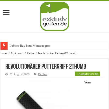
Luštica Bay baut Montenegros erste
Home
/
Equipment
/
Putter
/
Revolutionärer Puttergriff 2thumb
Revolutionärer Puttergriff 2thumb
» nächster Artikel
21. August 2009
Putter
Vom