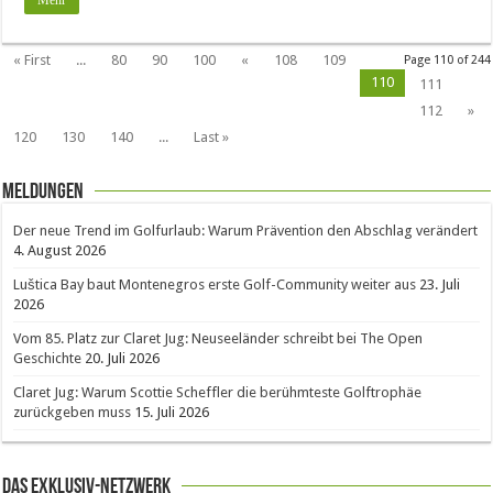
« First
...
80
90
100
«
108
109
Page 110 of 244
110
111
112
»
120
130
140
...
Last »
Meldungen
Der neue Trend im Golfurlaub: Warum Prävention den Abschlag verändert
4. August 2026
Luštica Bay baut Montenegros erste Golf-Community weiter aus
23. Juli
2026
Vom 85. Platz zur Claret Jug: Neuseeländer schreibt bei The Open
Geschichte
20. Juli 2026
Claret Jug: Warum Scottie Scheffler die berühmteste Golftrophäe
zurückgeben muss
15. Juli 2026
Das Exklusiv-Netzwerk