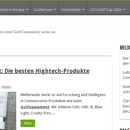
sorts in Europa
Golfwissen
Immobilien
CEO Golf Cup 2026
os erste Golf-Community weiter aus
Meld
Der 
den 
t: Die besten Hightech-Produkte
Lušt
Comm
Vom 
e
,
News
schr
Mittlerweile steckt so viel Forschung und Intelligenz
in Sonnencreme-Produkten wie beim
Clar
ber
Golfequipment
. Wir erklären UVA, UVB, IR, Blue
Juli
Light, Cruelty-free, ...
Mehr