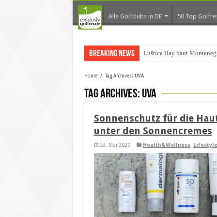
Alle Golfclubs in DE
50 Top Golfre
Breaking News
Luštica Bay baut Montenegr
Home
/
Tag Archives: UVA
Tag Archives:
UVA
Sonnenschutz für die Hau
unter den Sonnencremes
23. Mai 2020
Health&Wellness
,
Lifestyl