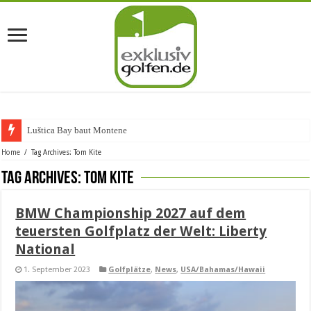
Luštica Bay baut Montenegros e
Home
/
Tag Archives: Tom Kite
Tag Archives:
Tom Kite
BMW Championship 2027 auf dem
teuersten Golfplatz der Welt: Liberty
National
1. September 2023
Golfplätze
,
News
,
USA/Bahamas/Hawaii