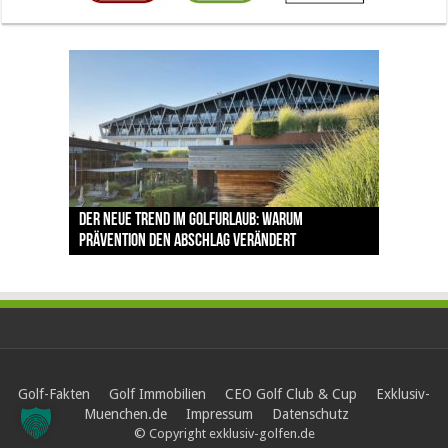
The Open 2026 in Royal Birkdale: Warum der
Der neue Trend im Golfurlaub: Warum
Luštica Bay baut Montenegros erste Golf-
Vom 85. Platz zur Claret Jug: Neuseeländer
Claret Jug: Warum Scottie Scheffler die
traditionsreiche Linksplatz zu den größten
Prävention den Abschlag verändert
Community weiter aus
schreibt bei The Open Geschichte
berühmteste Golftrophäe zurückgeben muss
Herausforderungen im Golfsport zählt
Golf-Fakten
Golf Immobilien
CEO Golf Club & Cup
Exklusiv-
Muenchen.de
Impressum
Datenschutz
© Copyright exklusiv-golfen.de