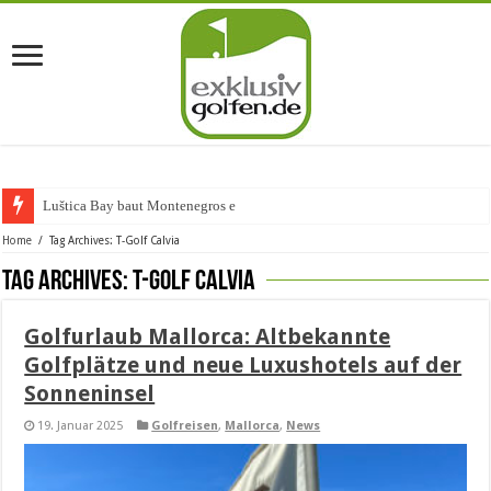
Luštica Bay baut Montenegros erste Go
Home
/
Tag Archives: T-Golf Calvia
Tag Archives:
T-Golf Calvia
Golfurlaub Mallorca: Altbekannte
Golfplätze und neue Luxushotels auf der
Sonneninsel
19. Januar 2025
Golfreisen
,
Mallorca
,
News