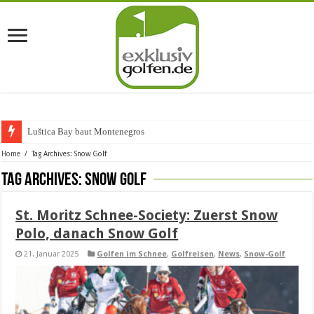
Luštica Bay baut Montenegros erste
Home
/
Tag Archives: Snow Golf
Tag Archives:
Snow Golf
St. Moritz Schnee-Society: Zuerst Snow
Polo, danach Snow Golf
21. Januar 2025
Golfen im Schnee
,
Golfreisen
,
News
,
Snow-Golf