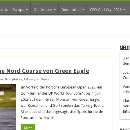
sorts in Europa
Golfwissen
Immobilien
CEO Golf Cup 2026
Meld
Der 
den 
he Nord Course von Green Eagle
Lušt
Comm
en
,
Golfplätze
,
Lifestyle
,
News
Vom 
Im Vorfeld der Porsche European Open 2023, ein
schr
Golf-Turnier der DP World Tour vom 1. bis 4. Juni
2023 auf dem 'Green Monster' von Green Eagle,
Clar
war Kitesurfen und Golf spielen das Talking-Event.
ber
Juli
Alles dazu und die angesagtesten Spots für beide
Sportarten weltweit!
Mehr