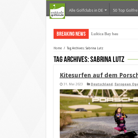
Alle Golfclubs in DE
50 Top Golfre
Breaking News
Luštica Bay baut Monten
Home
/
Tag Archives: Sabrina Lutz
Tag Archives:
Sabrina Lutz
Kitesurfen auf dem Porsc
31. Mai 2023
Deutschland
,
European Op