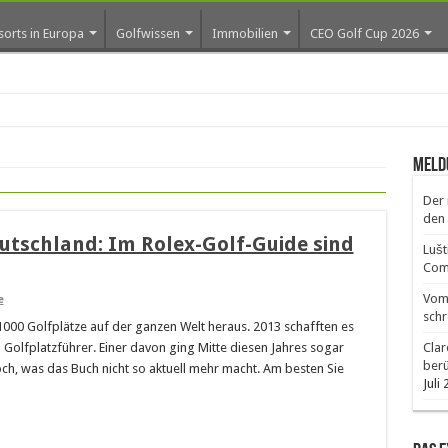
sorts in Europa
Golfwissen
Immobilien
CEO Golf Cup 2026
Meld
Der 
den 
eutschland: Im Rolex-Golf-Guide sind
Lušt
Comm
Vom 
e
schr
 1000 Golfplätze auf der ganzen Welt heraus. 2013 schafften es
 Golfplatzführer. Einer davon ging Mitte diesen Jahres sogar
Clar
ber
Loch, was das Buch nicht so aktuell mehr macht. Am besten Sie
Juli