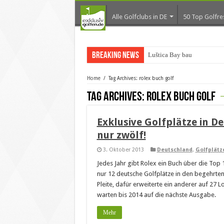
Alle Golfclubs in DE
50 Top Golfre
Breaking News
Luštica Bay baut Monte
Home
/
Tag Archives: rolex buch golf
Tag Archives:
rolex buch golf
Exklusive Golfplätze in D
nur zwölf!
3. Oktober 2013
Deutschland
,
Golfplätz
Jedes Jahr gibt Rolex ein Buch über die Top
nur 12 deutsche Golfplätze in den begehrten
Pleite, dafür erweiterte ein anderer auf 27 
warten bis 2014 auf die nächste Ausgabe.
Mehr