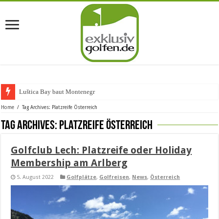
Luštica Bay baut Montenegros ers
Home
/
Tag Archives: Platzreife Österreich
Tag Archives:
Platzreife Österreich
Golfclub Lech: Platzreife oder Holiday
Membership am Arlberg
5. August 2022
Golfplätze
,
Golfreisen
,
News
,
Österreich