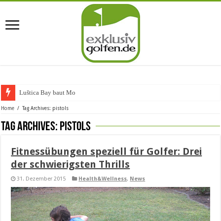
Luštica Bay baut Montene
Home
/
Tag Archives: pistols
Tag Archives:
pistols
Fitnessübungen speziell für Golfer: Drei
der schwierigsten Thrills
31. Dezember 2015
Health&Wellness
,
News