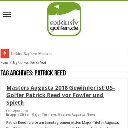
Luštica Bay baut Montenegros
Home
/
Tag Archives: Patrick Reed
Tag Archives:
Patrick Reed
Masters Augusta 2018 Gewinner ist US-
Golfer Patrick Reed vor Fowler und
Spieth
9. April 2018
app-1-Slider
,
Major-Turniere
,
Masters Augusta
,
News
Patrick Reed feierte am Sonntag seinen ersten Major-Titel in Augusta.