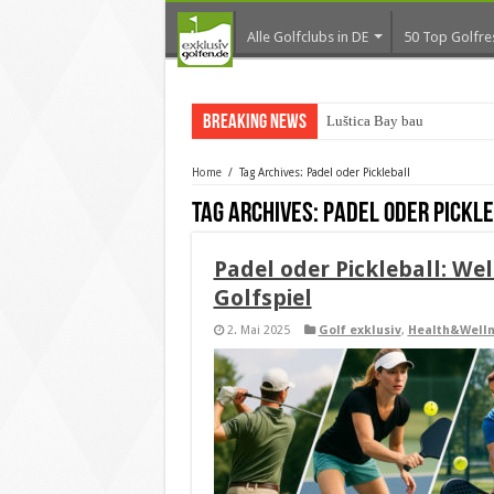
Alle Golfclubs in DE
50 Top Golfre
Breaking News
Luštica Bay baut Monte
Home
/
Tag Archives: Padel oder Pickleball
Tag Archives:
Padel oder Pickl
Padel oder Pickleball: We
Golfspiel
2. Mai 2025
Golf exklusiv
,
Health&Welln