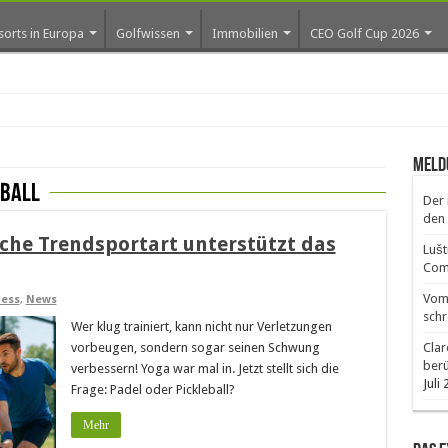
sorts in Europa
Golfwissen
Immobilien
CEO Golf Cup 2026
Meld
eball
Der 
den 
lche Trendsportart unterstützt das
Lušt
Comm
Vom 
ess
,
News
schr
Wer klug trainiert, kann nicht nur Verletzungen
vorbeugen, sondern sogar seinen Schwung
Clar
ber
verbessern! Yoga war mal in. Jetzt stellt sich die
Juli
Frage: Padel oder Pickleball?
Mehr