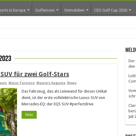
sorts in Europa
Golfwissen
Immobilien
CEO Golf Cup 2026
Meld
2023
Der 
den 
SUV für zwei Golf-Stars
Lušt
Comm
usiv
,
Major-Turniere
,
Masters Augusta
,
News
Vom 
Das Fahrzeug, das als Leinwand für dieses Unikat
schr
dient, ist der erste vollelektrische Luxus-SUV von
Mercedes‑EQ: der EQS SUV #perfectdrive
Clar
ber
Mehr
Juli