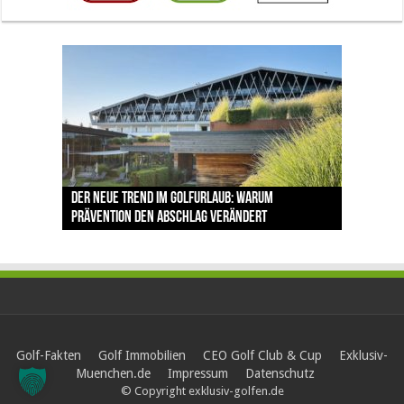
The Open 2026 in Royal Birkdale: Warum der
Der neue Trend im Golfurlaub: Warum
Luštica Bay baut Montenegros erste Golf-
Vom 85. Platz zur Claret Jug: Neuseeländer
Claret Jug: Warum Scottie Scheffler die
traditionsreiche Linksplatz zu den größten
Prävention den Abschlag verändert
Community weiter aus
schreibt bei The Open Geschichte
berühmteste Golftrophäe zurückgeben muss
Herausforderungen im Golfsport zählt
Golf-Fakten
Golf Immobilien
CEO Golf Club & Cup
Exklusiv-
Muenchen.de
Impressum
Datenschutz
© Copyright exklusiv-golfen.de