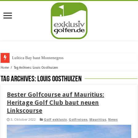
Luštica Bay baut Montenegros erste
Home
/
Tag Archives: Louis Oosthuizen
Tag Archives:
Louis Oosthuizen
Bester Golfcourse auf Mauritius:
Heritage Golf Club baut neuen
Linkscourse
3. Oktober 2022
Golf exklusiv
,
Golfreisen
,
Mauritius
,
News