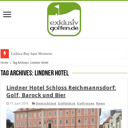
Luštica Bay baut Montenegros
Home
/
Tag Archives: Lindner Hotel
Tag Archives:
Lindner Hotel
Lindner Hotel Schloss Reichmannsdorf:
Golf, Barock und Bier
11. Juni 2016
Deutschland
,
Golfplätze
,
Golfreisen
,
News